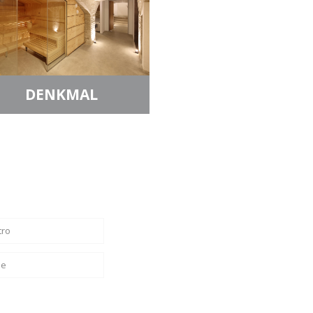
DENKMAL
tro
be