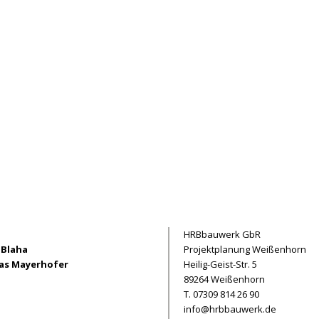
HRBbauwerk GbR
 Blaha
Projektplanung Weißenhorn
s Mayerhofer
Heilig-Geist-Str. 5
89264 Weißenhorn
T. 07309 814 26 90
info@hrbbauwerk.de